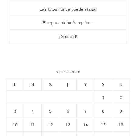
Las fotos nunca pueden faltar
El agua estaba fresquita…
¡Sonreíd!
Agosto 2026
L
M
X
J
V
S
D
1
2
3
4
5
6
7
8
9
10
11
12
13
14
15
16