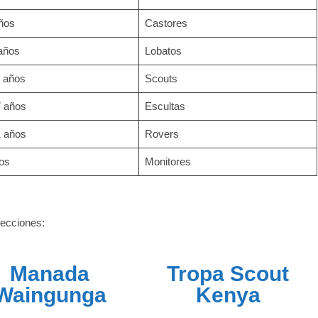
años
Castores
 años
Lobatos
4 años
Scouts
7 años
Escultas
1 años
Rovers
os
Monitores
secciones:
Manada
Tropa Scout
Waingunga
Kenya