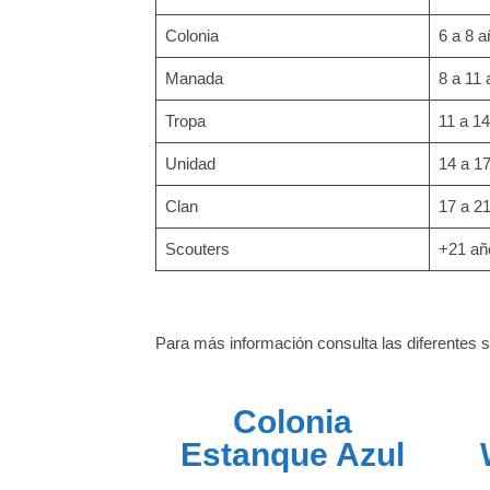
Colonia
6 a 8 
Manada
8 a 11
Tropa
11 a 1
Unidad
14 a 1
Clan
17 a 2
Scouters
+21 añ
Para más información consulta las diferentes 
Colonia
Estanque Azul