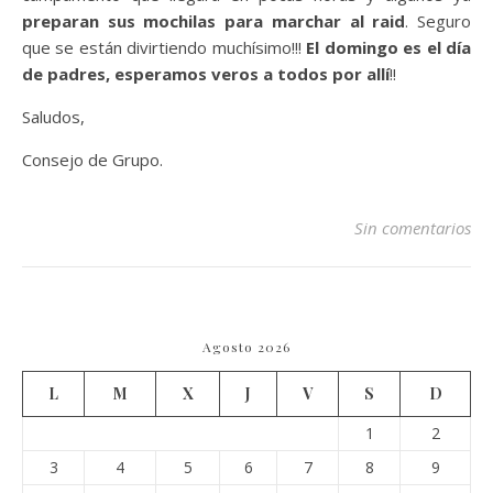
preparan sus mochilas para marchar al raid
. Seguro
que se están divirtiendo muchísimo!!!
El domingo es el día
de padres, esperamos veros a todos por allí
!!
Saludos,
Consejo de Grupo.
Sin comentarios
Agosto 2026
L
M
X
J
V
S
D
1
2
3
4
5
6
7
8
9