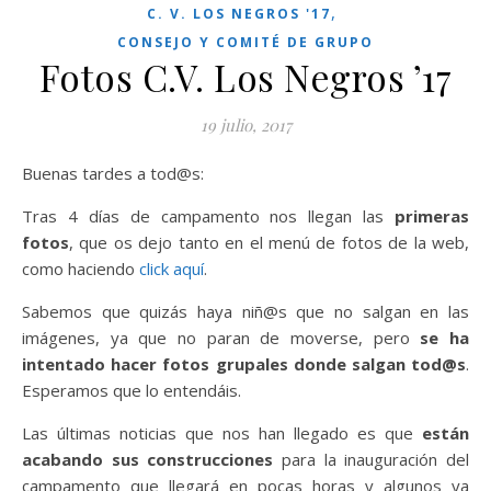
,
C. V. LOS NEGROS '17
CONSEJO Y COMITÉ DE GRUPO
Fotos C.V. Los Negros ’17
19 julio, 2017
Buenas tardes a tod@s:
Tras 4 días de campamento nos llegan las
primeras
fotos
, que os dejo tanto en el menú de fotos de la web,
como haciendo
click aquí
.
Sabemos que quizás haya niñ@s que no salgan en las
imágenes, ya que no paran de moverse, pero
se ha
intentado hacer fotos grupales donde salgan tod@s
.
Esperamos que lo entendáis.
Las últimas noticias que nos han llegado es que
están
acabando sus construcciones
para la inauguración del
campamento que llegará en pocas horas y algunos ya