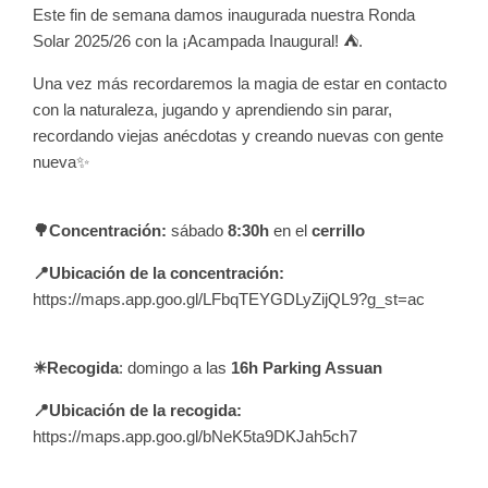
Este fin de semana damos inaugurada nuestra Ronda
Solar 2025/26 con la ¡Acampada Inaugural! ⛺.
Una vez más recordaremos la magia de estar en contacto
con la naturaleza, jugando y aprendiendo sin parar,
recordando viejas anécdotas y creando nuevas con gente
nueva✨
🌳Concentración:
sábado
8:30h
en el
cerrillo
📍Ubicación de la concentración:
https://maps.app.goo.gl/LFbqTEYGDLyZijQL9?g_st=ac
☀Recogida
: domingo a las
16h Parking Assuan
📍Ubicación de la recogida:
https://maps.app.goo.gl/bNeK5ta9DKJah5ch7