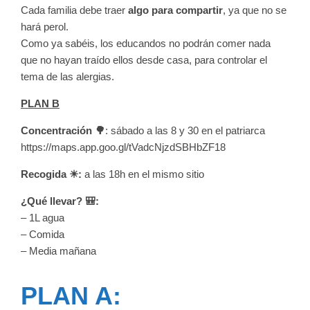
Cada familia debe traer
algo para compartir
, ya que no se
hará perol.
Como ya sabéis, los educandos no podrán comer nada
que no hayan traído ellos desde casa, para controlar el
tema de las alergias.
PLAN B
Concentración 🌳
: sábado a las 8 y 30 en el patriarca
https://maps.app.goo.gl/tVadcNjzdSBHbZF18
Recogida ☀:
a las 18h en el mismo sitio
¿Qué llevar? 🎒:
– 1L agua
– Comida
– Media mañana
PLAN A: