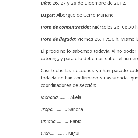
Días:
26, 27 y 28 de Diciembre de 2012.
Lugar:
Albergue de Cerro Muriano.
Hora de concentración:
Miércoles 26, 08:30 h
Hora de llegada:
Viernes 28, 17:30 h. Mismo l
El precio no lo sabemos todavía. Al no poder 
catering, y para ello debemos saber el númer
Casi todas las secciones ya han pasado ca
todavía no han confirmado su asistencia, qu
coordinadores de sección:
Manada……….
Akela
Tropa………….
Sandra
Unidad………..
Pablo
Clan……………
Migui