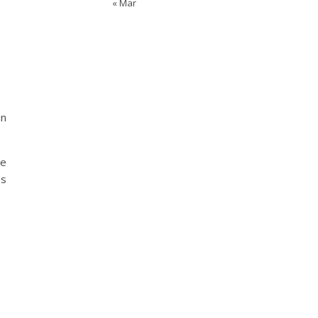
« Mar
un
ue
os