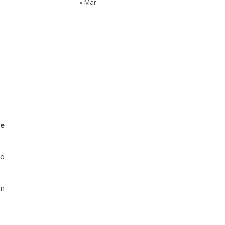
« Mar
de
to
ón