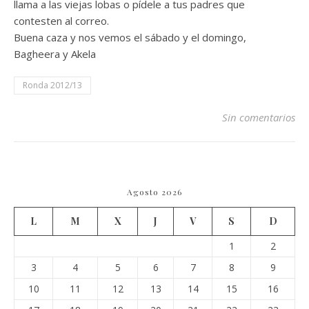
llama a las viejas lobas o pídele a tus padres que
contesten al correo.
Buena caza y nos vemos el sábado y el domingo,
Bagheera y Akela
Ronda 2012/13
Sin comentarios
Agosto 2026
L
M
X
J
V
S
D
1
2
3
4
5
6
7
8
9
10
11
12
13
14
15
16