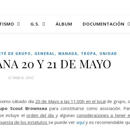
TISMO
G.S.
ÁLBUM
DOCUMENTACIÓN
,
,
,
,
ITÉ DE GRUPO
GENERAL
MANADA
TROPA
UNIDAD
NA 20 Y 21 DE MAYO
17 mayo, 2017
róximo sábado día
20 de Mayo a las 11.00h en el local
de grupo, 
rupo Scout Brownsea
para constituirse como asociación. Pa
se incluye el
orden del día
y algunas
consideraciones a tener 
puesta de los estatutos
se puede ver
aquí
y es recomendable q