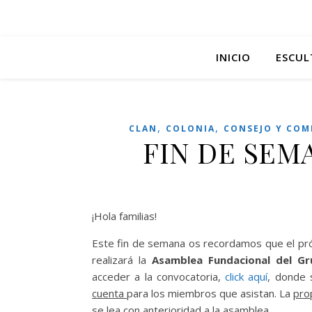
INICIO
ESCUL
,
,
CLAN
COLONIA
CONSEJO Y COM
FIN DE SEMA
¡Hola familias!
Este fin de semana os recordamos que el p
realizará la
Asamblea Fundacional del G
acceder a la convocatoria,
click aquí
, donde 
cuenta
para los miembros que asistan. La
pro
se lea con anterioridad a la asamblea.