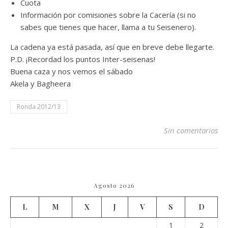
Cuota
Información por comisiones sobre la Cacería (si no
sabes que tienes que hacer, llama a tu Seisenero).
La cadena ya está pasada, así que en breve debe llegarte.
P.D. ¡Recordad los puntos Inter-seisenas!
Buena caza y nos vemos el sábado
Akela y Bagheera
Ronda 2012/13
Sin comentarios
Agosto 2026
L
M
X
J
V
S
D
1
2