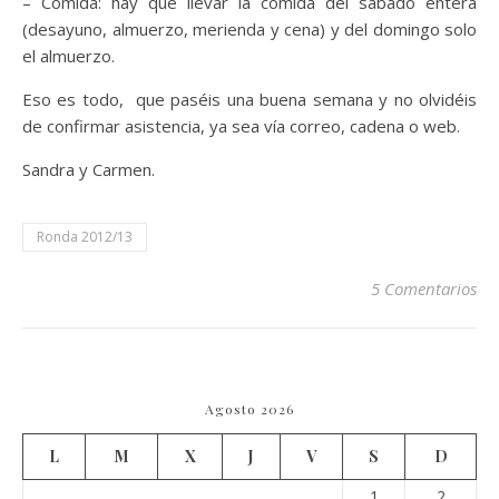
– Comida: hay que llevar la comida del sábado entera
(desayuno, almuerzo, merienda y cena) y del domingo solo
el almuerzo.
Eso es todo, que paséis una buena semana y no olvidéis
de confirmar asistencia, ya sea vía correo, cadena o web.
Sandra y Carmen.
Ronda 2012/13
5 Comentarios
Agosto 2026
L
M
X
J
V
S
D
1
2