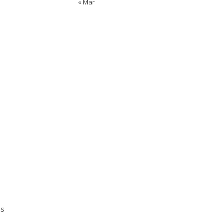
« Mar
as