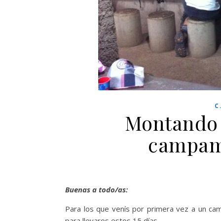
C
Montando 
campam
Buenas a todo/as:
Para los que venís por primera vez a un ca
para llevaros estos 15 días.